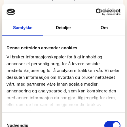
kan informasjon om deg som bruker aldri kobles
sammen med din identitet. Din IP-adresse lagres av
sikkerhetsmessige årsaker bare i de tilfeller du selv
aktivt registrerer deg på nettstedet.
Samtykke
Detaljer
Om
Formål:
Denne nettsiden anvender cookies
Utvikle og forbedre nettstedet gjennom å forstå
Vi bruker informasjonskapsler for å gi innhold og
hvordan det anvendes.
annonser et personlig preg, for å levere sosiale
mediefunksjoner og for å analysere trafikken vår. Vi deler
Beregne og rapportere brukerantall og trafikk.
dessuten informasjon om hvordan du bruker nettstedet
vårt, med partnerne våre innen sosiale medier,
Gjøre det lettere for deg å navigere på
annonsering og analysearbeid, som kan kombinere den
nettstedet.
med annen informasjon du har gjort tilgjengelig for dem,
eller som de har samlet inn gjennom din bruk av
Gjøre det mulig for systemet å kjenne igjen faste
tjenestene deres.
brukere for å kunne tilpasse tjenestene.
Samtykkevalg
Iblant anvender vi tredjepartsinformasjonskapsler
Nødvendig